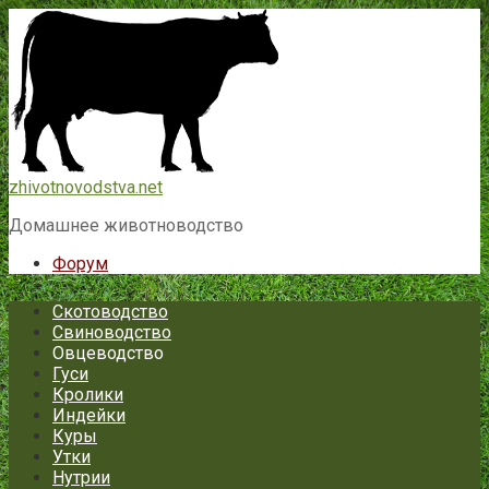
zhivotnovodstva.net
Домашнее животноводство
Форум
Скотоводство
Свиноводство
Овцеводство
Гуси
Кролики
Индейки
Куры
Утки
Нутрии