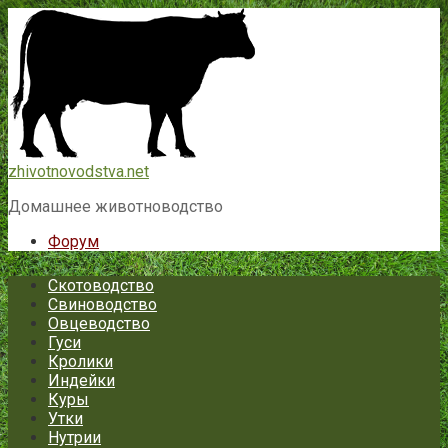
zhivotnovodstva.net
Домашнее животноводство
Форум
Скотоводство
Свиноводство
Овцеводство
Гуси
Кролики
Индейки
Куры
Утки
Нутрии