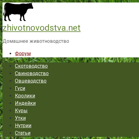
zhivotnovodstva.net
Домашнее животноводство
Форум
Скотоводство
Свиноводство
Овцеводство
Гуси
Кролики
Индейки
Куры
Утки
Нутрии
Статьи