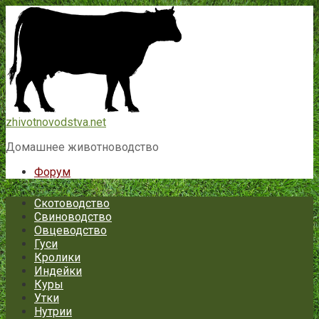
zhivotnovodstva.net
Домашнее животноводство
Форум
Скотоводство
Свиноводство
Овцеводство
Гуси
Кролики
Индейки
Куры
Утки
Нутрии