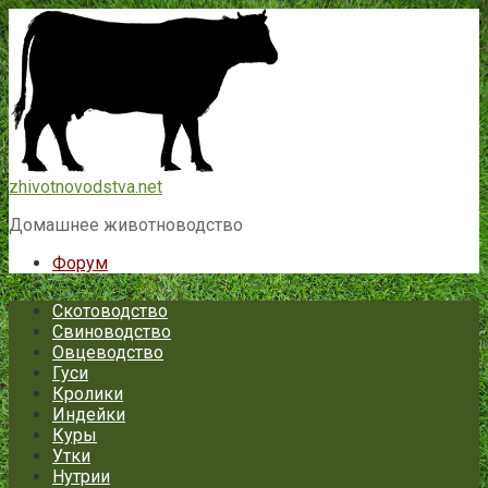
zhivotnovodstva.net
Домашнее животноводство
Форум
Скотоводство
Свиноводство
Овцеводство
Гуси
Кролики
Индейки
Куры
Утки
Нутрии