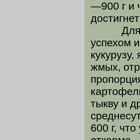
—900 г и 
достигнет
Для мяс
успехом и
кукурузу,
жмых, отр
пропорция
картофель
тыкву и д
среднесу
600 г, чт