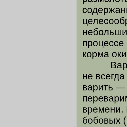
содержани
целесооб
небольших
процессе
корма оки
Варка к
не всегда
варить —
переварим
времени.
бобовых (