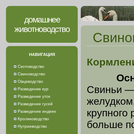
домашнее
животноводство
Свино
НАВИГАЦИЯ
Кормлен
Скотоводство
Свиноводство
Осн
Овцеводство
Свиньи —
Разведение кур
Разведение уток
желудком,
Разведение гусей
крупного 
Разведение индеек
Кролиководство
больше п
Нутриеводство