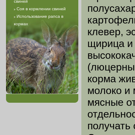
свиней
полусахар
Соя в кормлении свиней
Использование рапса в
картофел
кормах
клевер, э
щирица и 
высококач
(люцерны,
корма жи
молоко и
мясные от
отдельнос
получать 