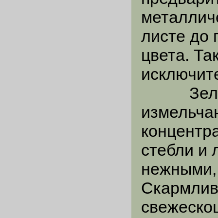
металлич
листе до 
цвета. Та
исключите
Зелены
измельчаю
концентра
стебли и 
нежными,
Скармлив
свежеско