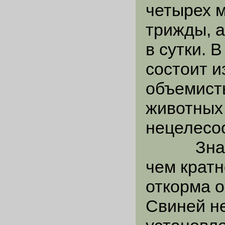
четырех 
трижды, 
в сутки. 
состоит 
объемист
животных
нецелесо
Значите
чем кратн
откорма 
Свиней не