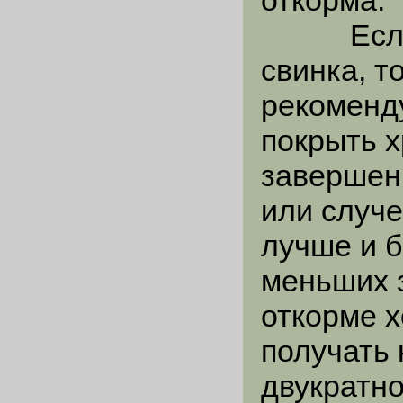
откорма.
Если на
свинка, т
рекоменду
покрыть х
завершен
или случ
лучше и 
меньших 
откорме 
получать 
двукратно