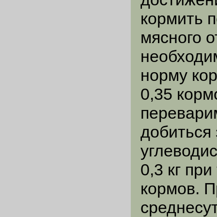
кормить 
мясного 
необходи
норму ко
0,35 корм
перевари
добиться 
углеводис
0,3 кг пр
кормов. 
среднесу