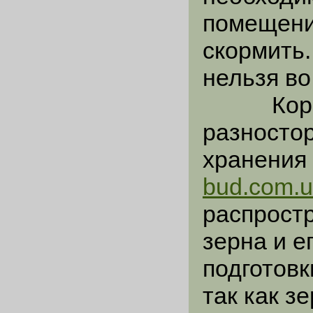
помещени
скормить
нельзя во
Корма 
разностор
хранения
bud.com.u
распрост
зерна и е
подготовк
так как з