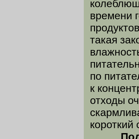
колеблющ
времени г
продукто
такая за
влажность
питатель
по питате
к концен
отходы оч
скармлив
короткий 
Под