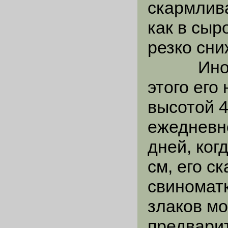
скармлив
как в сыр
резко сни
Иногда 
этого его
высотой 4
ежедневн
дней, ког
см, его с
свиномат
злаков мо
предвари