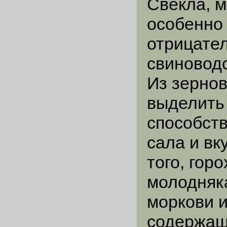
Свекла, м
особенно
отрицате
свиноводс
Из зернов
выделить 
способст
сала и вк
того, гор
молодняка
моркови и
содержащ