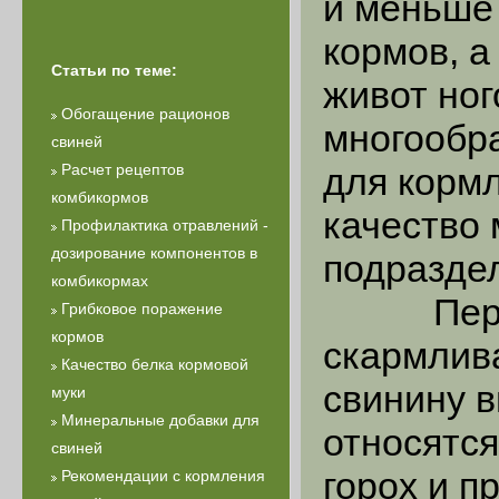
и меньше 
кормов, а
Статьи по теме:
живот ног
Обогащение рационов
многообр
свиней
Расчет рецептов
для кормл
комбикормов
качество 
Профилактика отравлений -
дозирование компонентов в
подраздел
комбикормах
Первая 
Грибковое поражение
кормов
скармлив
Качество белка кормовой
свинину в
муки
Минеральные добавки для
относятся
свиней
горох и п
Рекомендации с кормления