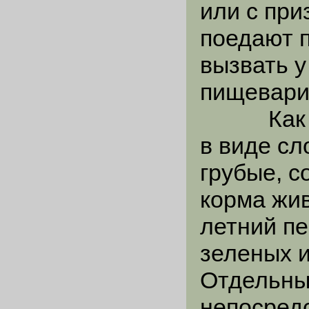
или с пр
поедают п
вызвать у
пищевари
Как пра
в виде сл
грубые, с
корма жи
летний пе
зеленых 
Отдельны
непосред