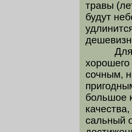
травы (ле
будут неб
удлинится
дешевизн
Для тог
хорошего 
сочным, 
пригодным
большое 
качества,
сальный о
достижен