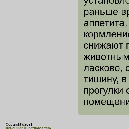
установле
раньше в
аппетита,
кормлени
снижают п
животным
ласково,
тишину, в
прогулки 
помещени
Copyright ©2021
Домашнее животноводство