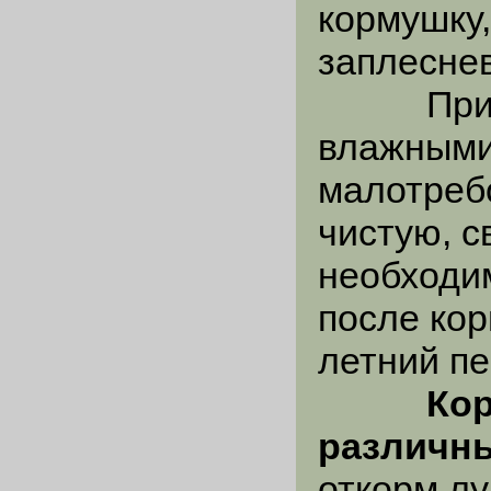
кормушку,
заплеснев
При кор
влажными
малотреб
чистую, с
необходи
после кор
летний пе
Кор
различны
откорм лу