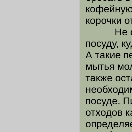
кофейную 
корочки о
Не след
посуду, к
А такие п
мытья мол
также ост
необходи
посуде. 
отходов к
определяе