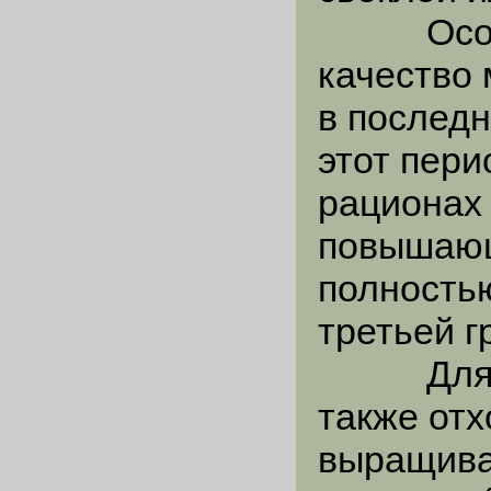
Особенн
качество 
в последн
этот пери
рационах 
повышающ
полностью
третьей г
Для отк
также отх
выращива