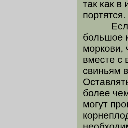
так как в
портятся.
Если в 
большое к
моркови, 
вместе с 
свиньям в
Оставлят
более чем
могут пр
корнепло
необходи