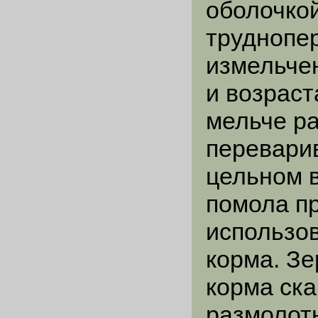
оболочкой
труднопе
измельчен
и возраст
мельче ра
перевари
цельном в
помола п
использо
корма. З
корма ск
размолот