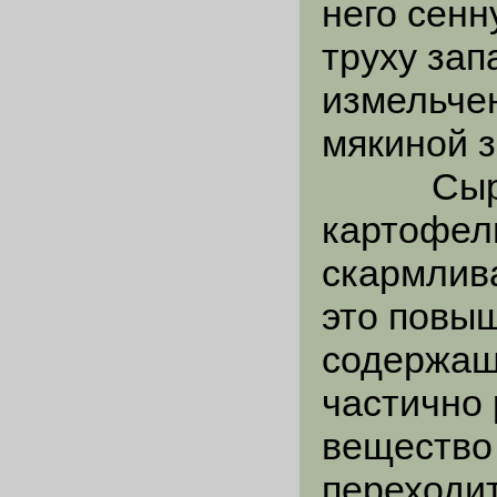
него сенн
труху зап
измельчен
мякиной з
Сырой 
картофел
скармлив
это повы
содержаще
частично
вещество 
переходит