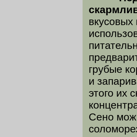
скармли
вкусовых 
использо
питатель
предварит
грубые к
и запарив
этого их 
концентр
Сено мож
соломорез