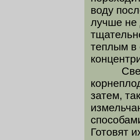
воду посл
лучше не
тщательн
теплым в 
концентр
Свеклу,
корнепло
затем, та
измельчаю
способами
Готовят и