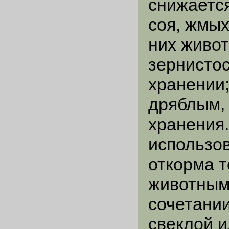
снижается
соя, жмых
них живот
зернистос
хранении;
дряблым, 
хранения
использов
откорма т
животным 
сочетании
свеклой 