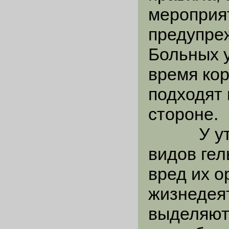
мероприя
предупре
Больных у
время ко
подходят 
стороне.
У уток 
видов ге
вред их о
жизнедея
выделяют