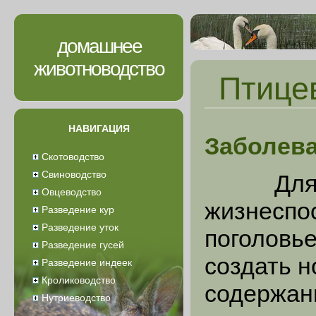
домашнее
животноводство
Птице
НАВИГАЦИЯ
Заболева
Скотоводство
Свиноводство
Для тог
Овцеводство
жизнеспо
Разведение кур
Разведение уток
поголовье
Разведение гусей
создать 
Разведение индеек
Кролиководство
содержан
Нутриеводство