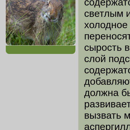
содержатс
светлым 
холодное 
перенося
сырость в
слой подс
содержатс
добавляю
должна бы
развивает
вызвать 
аспергил