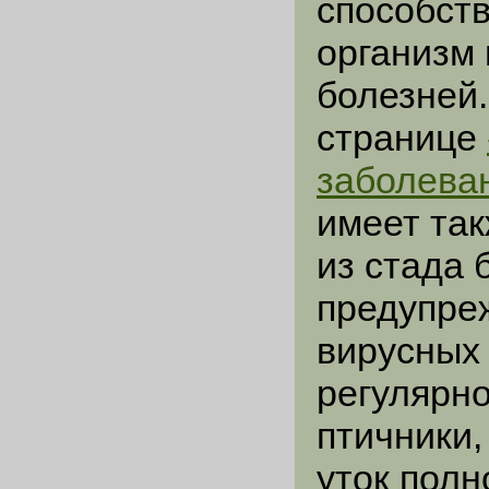
способст
организм
болезней
странице
заболеван
имеет та
из стада 
предупре
вирусных
регулярн
птичники,
уток пол