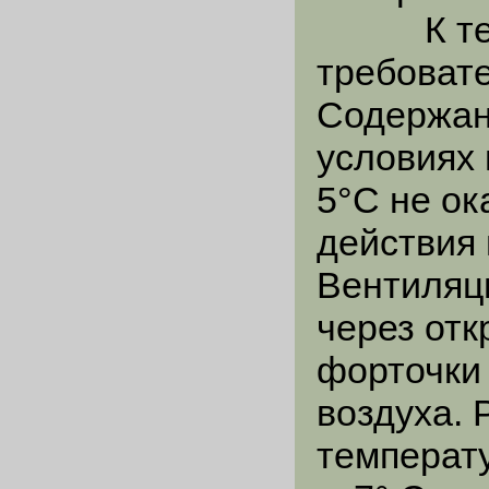
К темпе
требовате
Содержан
условиях
5°С не ок
действия 
Вентиляц
через от
форточки
воздуха. 
температу