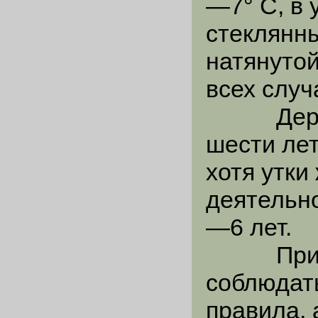
—7° С, в 
стеклянны
натянутой
всех случ
Держать
шести лет
хотя утки
деятельно
—6 лет.
При сод
соблюдат
правила, 