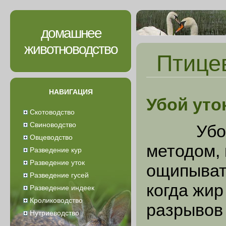
домашнее
животноводство
Птице
НАВИГАЦИЯ
Убой уто
Скотоводство
Свиноводство
Убой ут
Овцеводство
методом, 
Разведение кур
Разведение уток
ощипывать
Разведение гусей
когда жир
Разведение индеек
Кролиководство
разрывов 
Нутриеводство