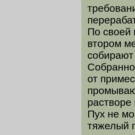
требовани
перерабат
По своей 
втором ме
собирают 
Собранно
от примес
промываю
растворе 
Пух не мо
тяжелый п