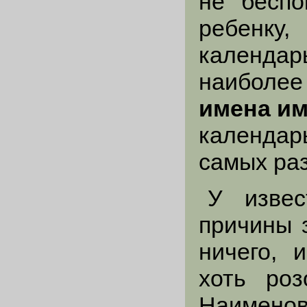
не беспо
ребенку
календарь
наиболе
имена им
календа
самых ра
У извес
причины 
ничего, 
хоть роз
Наименов