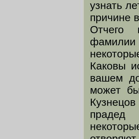
узнать ле
причине 
Отчего к
фамилии 
некоторы
Каковы и
вашем до
может бы
Кузнецов 
прадед
некотор
отворяют