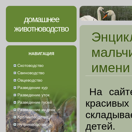
домашнее
животноводство
Энцик
мальч
НАВИГАЦИЯ
имени
Скотоводство
Свиноводство
Овцеводство
Разведение кур
На сайт
Разведение уток
красив
Разведение гусей
Разведение индеек
складыв
Кролиководство
детей. 
Нутриеводство