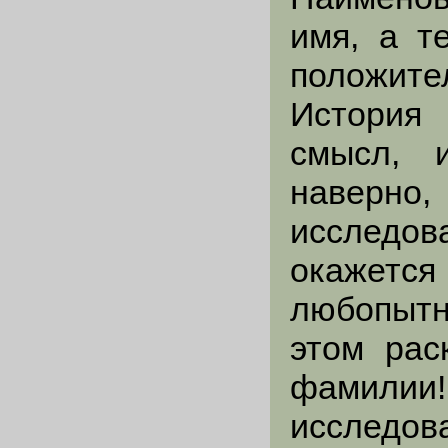
имя, а т
положит
История 
смысл, и
наверно,
исследо
окаже
любопытн
этом рас
фамилии!
исследов