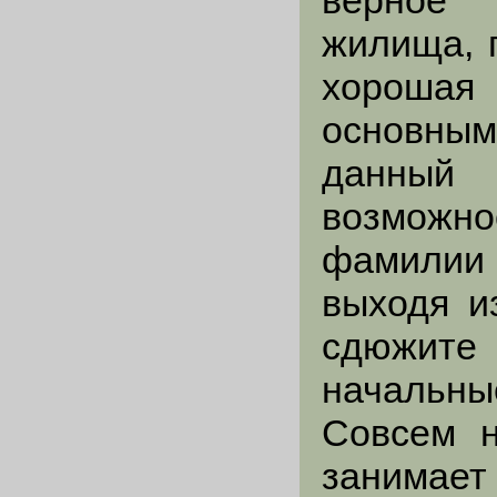
верное 
жилища, 
хороша
основным
данный 
возможн
фамилии 
выходя и
сдюжите
начальн
Совсем н
занимает 