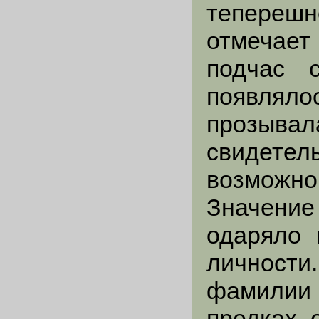
теперешн
отмечает
подчас 
появлял
прозы
свидетел
возможн
Значение
одаряло 
личност
фамилии 
предках, 