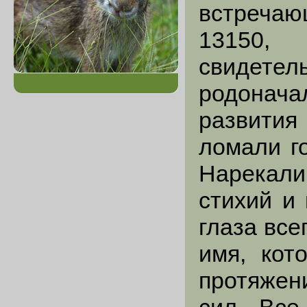
встречаю
13150, 
свидетел
родонач
развития
ломали го
Нарекали
стихий и 
глаза все
имя, кот
протяжен