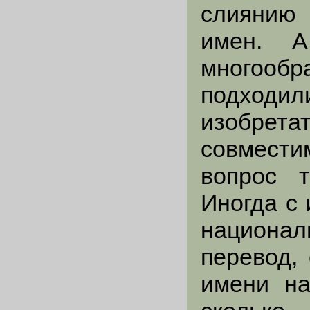
слиянию
имен. А
многооб
подходи
изобрет
совмести
вопрос т
Иногда с
национал
перевод,
имени на