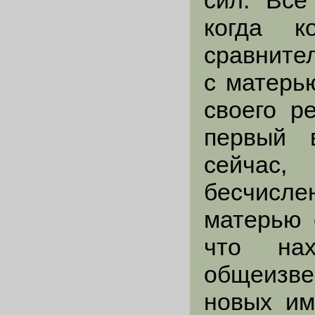
сил. Все
когда к
сравнител
с матерь
своего р
первый 
сейчас
бесчисле
матерью 
что на
общеизв
новых им