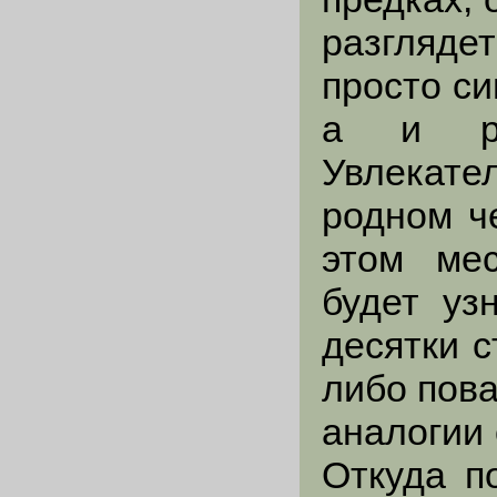
разгляде
просто с
а и ря
Увлекате
родном ч
этом мес
будет уз
десятки с
либо пов
аналогии
Откуда п