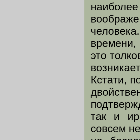
наиболе
воображе
человека
времени,
это толко
возникае
Кстати, 
двойстве
подтверж
так и ир
совсем н