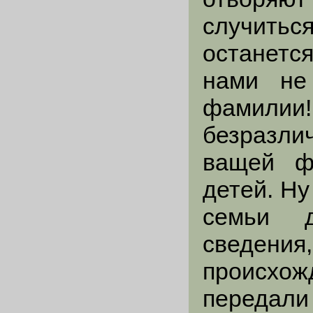
случить
останетс
нами не
фамилии!
безразли
ващей ф
детей. Н
семьи д
сведен
происхо
переда