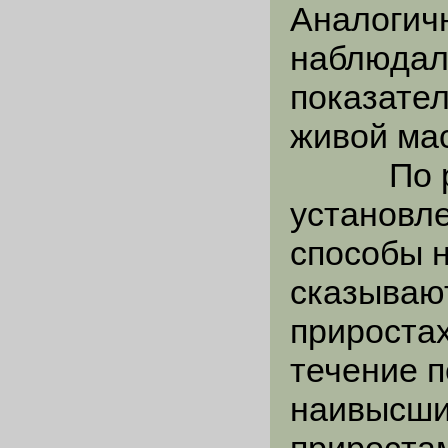
Аналогич
наблюдал
показате
живой ма
По резу
установле
способы 
сказываю
приростах
течение 
наивысши