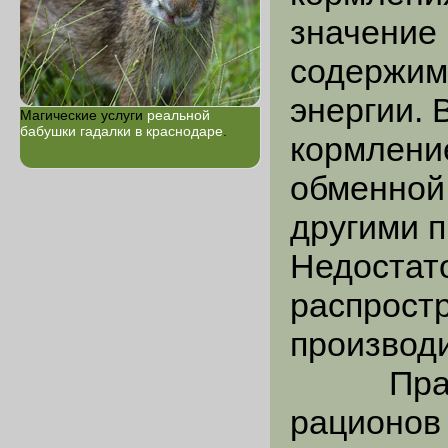
значение
содержим
энергии. 
Магические услуги
реальной
бабушки гадалки в краснодаре
.
кормлени
обменной 
другими 
Недостато
распрост
производ
Правил
рационов