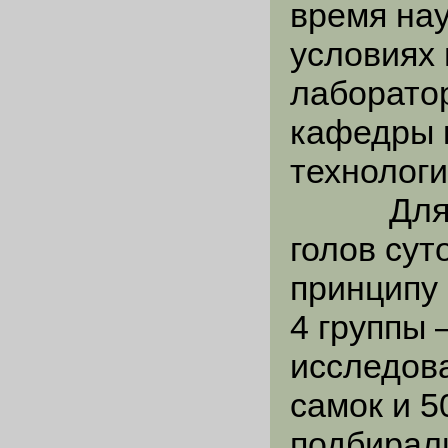
время нау
условиях
лаборато
кафедры 
технологи
Для опы
голов сут
принципу
4 группы 
исследова
самок и 5
подбирали