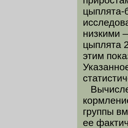
прироста
цыплята-
исследова
низкими –
цыплята 2
этим пока
Указанно
статисти
Вычислен
кормлени
группы в
ее факти