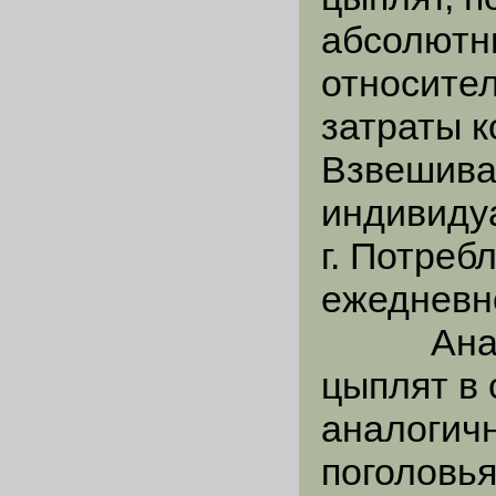
абсолютн
относите
затраты к
Взвешива
индивидуа
г. Потреб
ежедневн
Анализ 
цыплят в 
аналогич
поголовья