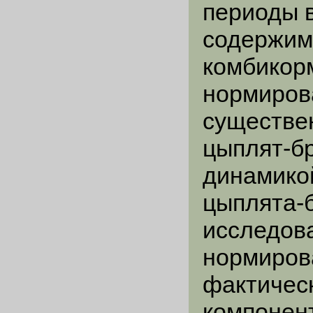
периоды в
содержимо
комбикорм
нормиров
существе
цыплят-б
динамико
цыплята-
исследова
нормиров
фактичес
компонен