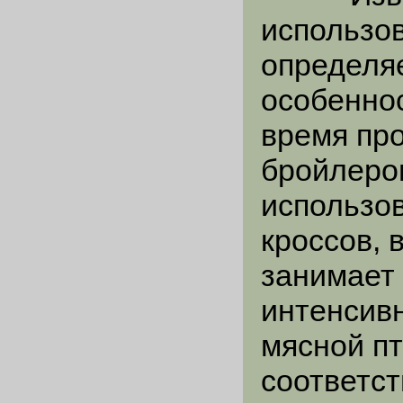
использо
определя
особенно
время про
бройлеро
использо
кроссов, 
занимает
интенсив
мясной пт
соответс