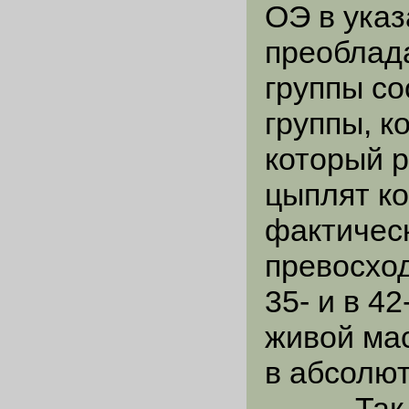
ОЭ в ука
преоблад
группы со
группы, к
который 
цыплят к
фактичес
превосход
35- и в 4
живой ма
в абсолют
Так, цып