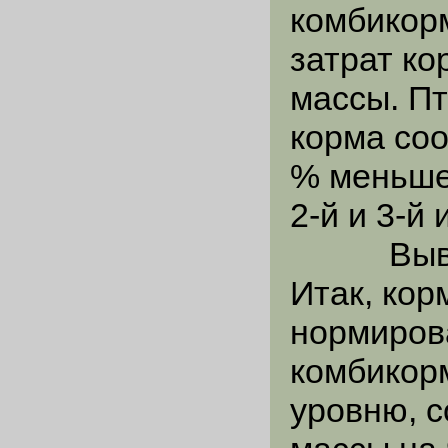
комбикор
затрат ко
массы. Пт
корма соо
% меньше
2-й и 3-й
Выво
Итак, ко
нормиров
комбикор
уровню, 