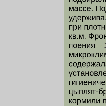
массе. П
удержива
при плотн
кв.м. Фро
поения – 
микрокли
содержала
установл
гигиенич
цыплят-б
кормили 