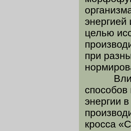
организма
энергией
целью ис
производ
при разны
нормиров
Влияние
способов
энергии в
производ
кросса «