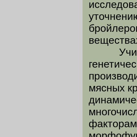
исследов
уточнени
бройлеров
вещества
Учитыва
генетичес
производ
мясных кр
динамиче
многочис
факторам
морфофун