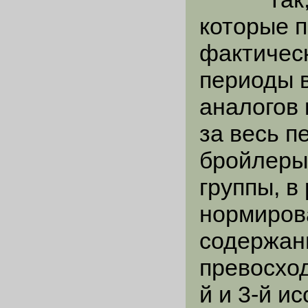
которые 
фактичес
периоды 
аналогов 
за весь 
бройлеры
группы, в
нормиров
содержан
превосход
й и 3-й и