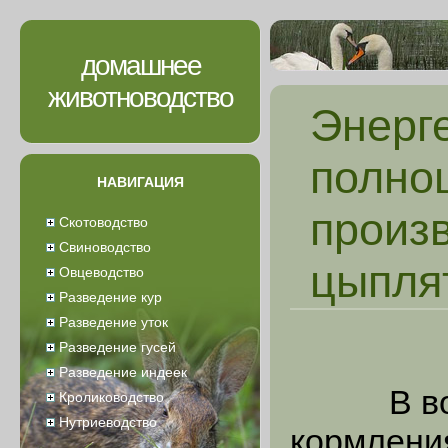
домашнее
животноводство
Энерг
полно
НАВИГАЦИЯ
произ
Скотоводство
Свиноводство
цыпля
Овцеводство
Разведение кур
Разведение уток
Разведение гусей
Разведение индеек
В вопро
Кролиководство
Нутриеводство
кормлени