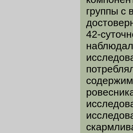
группы с 
достовер
42-суточн
наблюдал
исследова
потребля
содержим
ровесника
исследова
исследова
скармлив