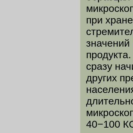
микроскоп
при хране
стремител
значений 
продукта.
сразу на
других пр
населени
длительно
микроскоп
40−100 КО