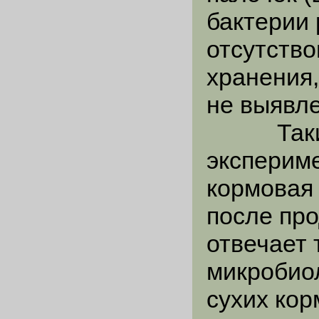
бактерии 
отсутство
хранения
не выявле
Таким о
экспериме
кормовая
после пр
отвечает
микробио
сухих кор