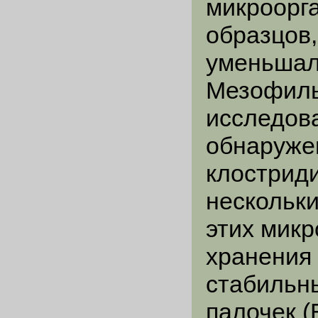
микроорга
образцов,
уменьшало
Мезофильн
исследов
обнаруже
клострид
нескольки
этих микр
хранения 
стабильн
палочек (