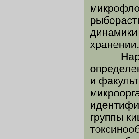
микрофло
рыбораст
динамики
хранении
Наряду 
определе
и факуль
микроорг
идентифи
группы ки
токсиноо