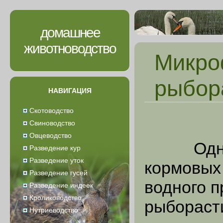
домашнее
животноводство
Микро
рыбор
НАВИГАЦИЯ
Скотоводство
Свиноводство
Овцеводство
Одним и
Разведение кур
Разведение уток
кормовых 
Разведение гусей
водного 
Разведение индеек
Кролиководство
рыбораст
Нутриеводство