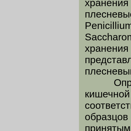
хранения
плесневые
Penicilli
Saccharom
хранения
представ
плесневы
Определ
кишечной 
соответс
образцов
принятым