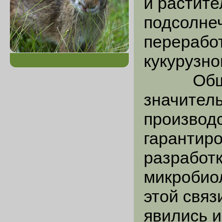
и растит
подсолнеч
переработ
кукурузно
Общая 
значител
производс
гарантиро
разработ
микробиол
этой свя
явились 