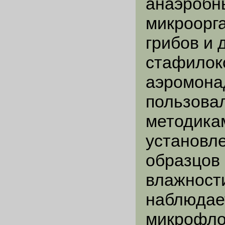
анаэробн
микроорг
грибов и 
стафилоко
аэромонад
пользова
методикам
установле
образцов 
влажност
наблюдае
микрофло