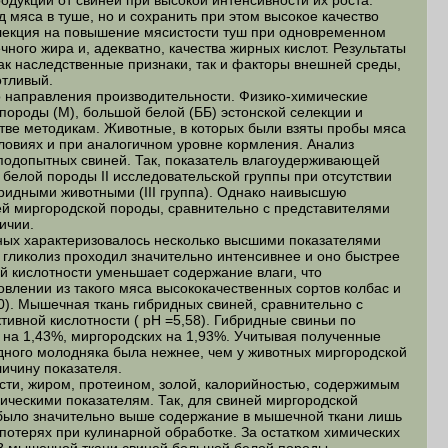
кции от свиней при высокой интенсивности их роста.
 мяса в туше, но и сохранить при этом высокое качество
елекция на повышение мясистости туш при одновременном
го жира и, адекватно, качества жирных кислот. Результаты
как наследственные признаки, так и факторы внешней среды,
отливый.
аправления производительности. Физико-химические
породы (М), большой белой (ББ) эстонской селекции и
ве методикам. Животные, в которых были взяты пробы мяса
словиях и при аналогичном уровне кормления. Анализ
 подопытных свиней. Так, показатель влагоудерживающей
белой породы ІІ исследовательской группы при отсутствии
ридными животными (ІІІ группа). Однако наивысшую
ей миргородской породы, сравнительно с представителями
ичии.
х характеризовалось несколько высшими показателями
) гликолиз проходил значительно интенсивнее и оно быстрее
й кислотности уменьшает содержание влаги, что
овлении из такого мяса высококачественных сортов колбас и
0). Мышечная ткань гибридных свиней, сравнительно с
ивной кислотности ( рН =5,58). Гибридные свиньи по
на 1,43%, миргородских на 1,93%. Учитывая полученные
дного молодняка была нежнее, чем у животных миргородской
ичину показателя.
и, жиром, протеином, золой, калорийностью, содержимым
ическими показателям. Так, для свиней миргородской
 было значительно выше содержание в мышечной ткани лишь
 потерях при кулинарной обработке. За остатком химических