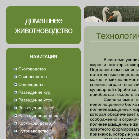
домашнее
животноводство
Технологи
НАВИГАЦИЯ
В системе увеличения
жиров и некоторых экс
Скотоводство
Под качеством свинины
питательных веществах
Свиноводство
макро- и микроэлемент
Овцеводство
свинины играют внешний
кулинарной обработки и
Разведение кур
приобретает особого з
Свинина имеет высоко
Разведение уток
неполноценного белка 
Разведение гусей
полиненасыщенных жирн
которая обеспечивает к
Разведение индеек
соображений и огранич
Кролиководство
полиненасыщенные жирн
животного формировать
Нутриеводство
признаков, которые ука