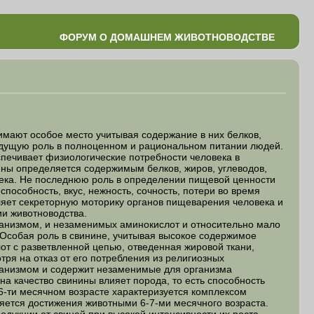
ФОРУМ О ДОМАШНЕМ ЖИВОТНОВОДСТВЕ
ют особое место учитывая содержание в них белков,
ведущую роль в полноценном и рациональном питании людей.
спечивает физиологические потребности человека в
ины определяется содержимым белков, жиров, углеводов,
овека. Не последнюю роль в определении пищевой ценности
способность, вкус, нежность, сочность, потери во время
вляет секреторную моторику органов пищеварения человека и
ии животноводства.
низмом, и незаменимых аминокислот и относительно мало
 Особая роль в свинине, учитывая высокое содержимое
т с разветвленной цепью, отведенная жировой ткани,
тря на отказ от его потребления из религиозных
рганизмом и содержит незаменимые для организма
а качество свинины влияет порода, то есть способность
6-ти месячном возрасте характеризуется комплексом
ляется достижения животными 6-7-ми месячного возраста.