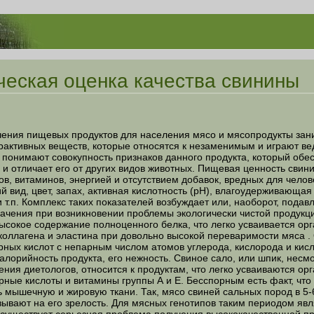
ческая оценка качества свинины
 пищевых продуктов для населения мясо и мясопродукты занима
трактивных веществ, которые относятся к незаменимым и играют 
 понимают совокупность признаков данного продукта, который обе
 и отличает его от других видов животных. Пищевая ценность свин
ов, витаминов, энергией и отсутствием добавок, вредных для чел
 вид, цвет, запах, активная кислотность (рН), влагоудерживающая 
 т.п. Комплекс таких показателей возбуждает или, наоборот, пода
начения при возникновении проблемы экологически чистой продукц
е содержание полноценного белка, что легко усваивается орга
коллагена и эластина при довольно высокой переваримости мяса .
ых кислот с непарным числом атомов углерода, кислорода и кисло
алорийность продукта, его нежность. Свиное сало, или шпик, несмо
ения диетологов, относится к продуктам, что легко усваиваются о
ые кислоты и витамины группы А и Е. Бесспорным есть факт, что н
 мышечную и жировую ткани. Так, мясо свиней сальных пород в 5-
зывают на его зрелость. Для мясных генотипов таким периодом яв