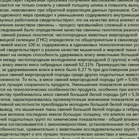
твует серьезная проблема получения высококачественной проду
аются не только снизить у свиней толщину шпика и повысить выход
ически, невозможно при обратной корреляции данных признаков. С
дкожного жира приводит к уменьшению содержимого внутримышечно
учных работников свидетельствуют, что на качество мяса влияют 
авление качеством свинины – процесс чрезвычайно сложный и хлоп
аний было определение качества свинины генотипов разного н
 свиней разных генотипов: чистопородных животных миргородской 
мецкой селекции (ГНС) определяли по общепринятым в свиноводст
 живой массе 100 кг, содержались в одинаковых технологических у
ний свидетельствует о разном качестве мышечной и жировой ткани
вает на низкую способность удерживать влагу животными большой 
я между чистопородным молодняком миргородской (І группа) и гиб
ь влагу имело мясо гибридных свиней 52,11%. Преимущество свин
 за удерживанием влаги в мясе было 6,27 % при достоверном разл
виней миргородской породы среди других подопытных животны
 нежности. То есть, в мясе свиней миргородской породы (рН = 5,69
ало лучшую сохранность продукта. Уменьшение показателя активно
ся на технологических особенностях продукта, особенно при изгот
ачеству приближалось мясо свиней большой белой породы (рН = 5,5
ипов, характеризовалась промежуточным значением показателя акт
тивной кислотности преобладали молодняк большой белой породы 
вывод, что мышечная ткань свиней большой белой породы и гибри
ные волокна последних имели большую толщину, что влияло на вел
одопытных групп по химическим показателям - общей влажност
ина согласовывается с закономерностями, установленными по физ
обенностью, сравнительно с животными исследовательских групп,
видетельствует о его лучших технологических качествах и меньших