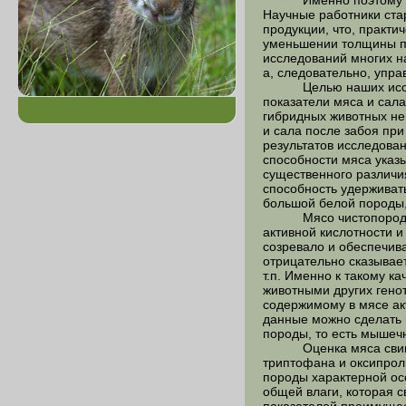
Именно поэтому сущес
Научные работники стар
продукции, что, практ
уменьшении толщины по
исследований многих на
а, следовательно, упр
Целью наших исследов
показатели мяса и сала
гибридных животных не
и сала после забоя при
результатов исследова
способности мяса указы
существенного различи
способность удерживат
большой белой породы,
Мясо чистопородных с
активной кислотности и
созревало и обеспечив
отрицательно сказывает
т.п. Именно к такому к
животными других генот
содержимому в мясе ак
данные можно сделать 
породы, то есть мышеч
Оценка мяса свиней п
триптофана и оксипрол
породы характерной ос
общей влаги, которая с