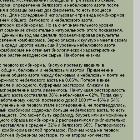
теаза. Исследование проводили в три этапа по схеме,
орма; определение белкового и небелкового азота после
ия в образцы разных доз фермента, то есть процесса
сть. Для исследований использовали три вида комбикормов
нем общего, белкового и небелкового азота.
ором комбикормах. Но за счет значительного уровня
 сомнение относительно натуральности этого показателя.
. Данный вывод мы сделали проанализировав результаты
овления комбикормов. Зерно злаковых культур имеет в своем
%, а среди шротов наивысший уровень небелкового азота
 комбикорме не отвечает биологической характеристике
овое растениеводческое сырье. Наиболее низким
ервого комбикорма. Кислую протеазу вводили в
за общим, белковым и небелковым азотом. Применение
ение общего азота между белковым и небелковым почти не
ржимого небелкового азота на 0,06%. Потеря в виде
числе и исходного, буферным раствором, близким за
 распределение азота изменилось. Наилучшая растворимость
бщего азота составляла 38%, небелковая – 62%. Тогда как у
работанному кислой протеазою дозой 100 г/т – 46% и 54%.
ченные на первом этапе исследований, не подтвердились.
ный комбикорм содержал больше небелкового азота, то есть
веществ. Это может быть карбамид, биурет, или аммонийные
одного образца комбикорма 2 распределился приблизительно
 представляла в среднем 32% и белкового 68%. Растворимость
и комбикорма кислой протеазою. Причем когда на первом
отки в буферном растворе, то на втором количество