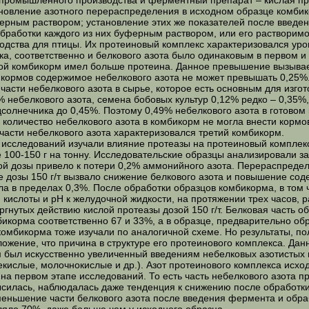
промышленного производства и ферментный препарат – кислая про
ановление азотного перераспределения в исходном образце комбик
ерным раствором; установление этих же показателей после введен
бработки каждого из них буферным раствором, или его растворимо
дства для птицы. Их протеиновый комплекс характеризовался уров
тветственно и белкового азота было одинаковым в первом и вт
рой комбикорм имел больше протеина. Данное превышение вызывает
икормов содержимое небелкового азота не может превышать 0,25%
асти небелкового азота в сырье, которое есть основным для изгот
2% небелкового азота, семена бобовых культур 0,12% редко – 0,35
солнечника до 0,45%. Поэтому 0,49% небелкового азота в готовом
 количество небелкового азота в комбикорм не могла внести корм
асти небелкового азота характеризовался третий комбикорм.
едований изучали влияние протеазы на протеиновый комплекс п
е 100-150 г на тонну. Исследовательские образцы анализировали 
й дозы привело к потери 0,2% аммонийного азота. Перераспредел
 дозы 150 г/т вызвало снижение белкового азота и повышение соде
а в пределах 0,3%. После обработки образцов комбикорма, в том 
 кислоты и рН к желудочной жидкости, на протяжении трех часов,
ргнутых действию кислой протеазы дозой 150 г/т. Белковая часть о
икорма соответственно 67 и 33%, а в образце, предварительно об
корма тоже изучали по аналогичной схеме. Но результаты, полу
жение, что причина в структуре его протеинового комплекса. Дан
м был искусственно увеличенный введениям небелковых азотистых 
лекислые, молочнокислые и др.). Азот протеинового комплекса исх
1 на первом этапе исследований. То есть часть небелкового азота
ысилась, наблюдалась даже тенденция к снижению после обработк
еньшение части белкового азота после введения фермента и обраб