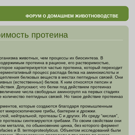
ФОРУМ О ДОМАШНЕМ ЖИВОТНОВОДСТВЕ
римость протеина
низма животных, чем процессы их биосинтеза. В
содержимым протеина в рационе, его растворимостью,
оторое характеризуется частью протеина, который переходит
ферментативный процесс распада белка на аминокислоты и
щепления белковых веществ в местах пептидных связей. Они
вных (естественных) белков. К ним относятся пепсин и
йствия. Допускают, что белки под действием протеиназ
Увеличение числа свободных аминогрупп на первых стадиях
 количество пептидных связей. Но такое действие протеиназ
ментов, которые создаются благодаря промышленным
ют микроскопические грибы, бактерии и дрожжи.
лой, нейтральной, протеазы С и других. Их среду “кислая”,
е протеазы синтезируются грибами. По своим свойствам они
ом металла, по обыкновению цинка, без которого фермент
acies и B. termoproteolyticus. Объектом исследований были