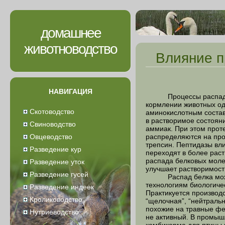
домашнее
животноводство
Влияние п
НАВИГАЦИЯ
Процессы распада бел
кормлении животных од
Скотоводство
аминокислотным состав
в растворимое состоян
Свиноводство
аммиак. При этом прот
Овцеводство
распределяются на про
трепсин. Пептидазы вл
Разведение кур
переходят в более рас
распада белковых моле
Разведение уток
улучшает растворимость
Разведение гусей
Распад белка может б
технологиям биологиче
Разведение индеек
Практикуется производс
Кролиководство
“щелочная”, “нейтраль
похожие на травные фе
Нутриеводство
не активный. В промышл