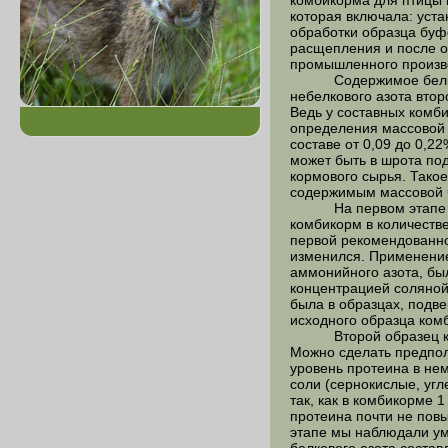
комбикорма для птицы 
которая включала: уст
обработки образца буф
расщепления и после о
промышленного произво
Содержимое белка, соо
небелкового азота вто
Ведь у составных комб
определения массовой ч
составе от 0,09 до 0,2
может быть в шрота под
кормового сырья. Такое
содержимым массовой ч
На первом этапе иссл
комбикорм в количеств
первой рекомендованно
изменился. Применение
аммонийного азота, был
концентрацией соляной
была в образцах, подве
исходного образца комб
Второй образец комби
Можно сделать предполо
уровень протеина в не
соли (сернокислые, уг
так, как в комбикорме 
протеина почти не пов
этапе мы наблюдали ум