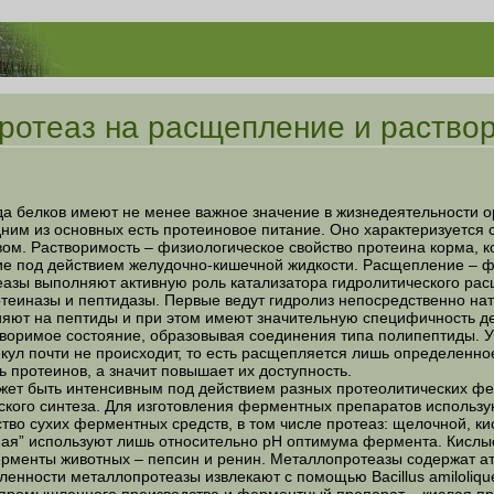
ротеаз на расщепление и раство
ков имеют не менее важное значение в жизнедеятельности орга
ним из основных есть протеиновое питание. Оно характеризуется 
ом. Растворимость – физиологическое свойство протеина корма, к
ие под действием желудочно-кишечной жидкости. Расщепление – 
еазы выполняют активную роль катализатора гидролитического рас
теиназы и пептидазы. Первые ведут гидролиз непосредственно нати
ияют на пептиды и при этом имеют значительную специфичность де
творимое состояние, образовывая соединения типа полипептиды. 
кул почти не происходит, то есть расщепляется лишь определенное
 протеинов, а значит повышает их доступность.
ыть интенсивным под действием разных протеолитических фер
ского синтеза. Для изготовления ферментных препаратов использу
тво сухих ферментных средств, в том числе протеаз: щелочной, кис
ная” используют лишь относительно рН оптимума фермента. Кислы
рменты животных – пепсин и ренин. Металлопротеазы содержат ат
енности металлопротеазы извлекают с помощью Bacillus amiloliquef