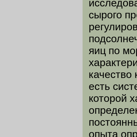
исследова
сырого пр
регулиров
подсолнеч
яиц по м
характери
качество 
есть сист
которой 
определе
постоянн
опыта оп