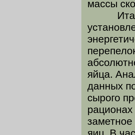
массы ск
Итак, 
установл
энергетич
перепело
абсолютн
яйца. Ан
данных п
сырого пр
рационах
заметное
яиц. В ча