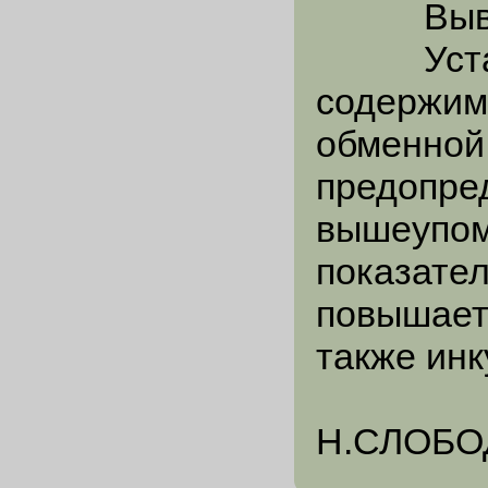
Выво
Установ
содержимо
обменной 
предопре
вышеупом
показател
повышает
также инк
Н.СЛОБОД