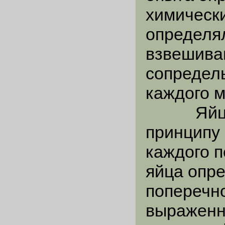
химически
определя
взвешива
сопредель
каждого м
Яйца дл
принципу 
каждого 
яйца опре
поперечно
выраженн