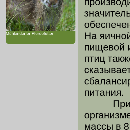
производ
значитель
обеспечен
На яично
Mühlendorfer Pferdefutter
пищевой и
птиц так
сказывае
сбаланси
питания.
При инт
организме
массы в 8