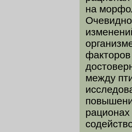
на морфол
Очевидно,
изменени
организм
факторов
достовер
между пти
исследова
повышени
рационах 
содейств