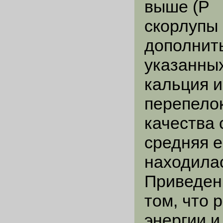
выше (P
скорлупы
дополнить
указанны
кальция 
перепелок
качества 
средняя е
находилас
Приведен
том, что 
энергии и