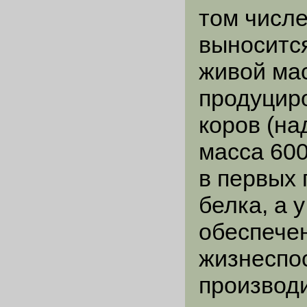
том числе
выносится
живой мас
продуциро
коров (на
масса 600
в первых 
белка, а 
обеспече
жизнеспо
производ