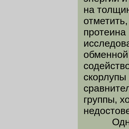
на толщин
отметить,
протеина
исследова
обменной 
содейств
скорлупы 
сравните
группы, х
недостов
Одновре