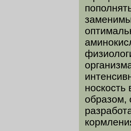
пополнят
заменимы
оптималь
аминокис
физиолог
организма
интенсив
носкость 
образом,
разработ
кормлени