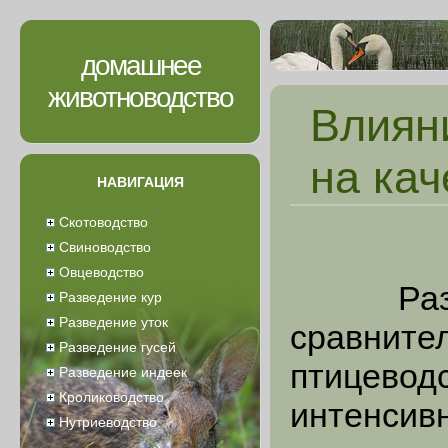
домашнее
животноводство
Влиян
на кач
НАВИГАЦИЯ
Скотоводство
Свиноводство
Овцеводство
Развед
Разведение кур
Разведение уток
сравните
Разведение гусей
птицеводс
Разведение индеек
Кролиководство
интенсивн
Нутриеводство