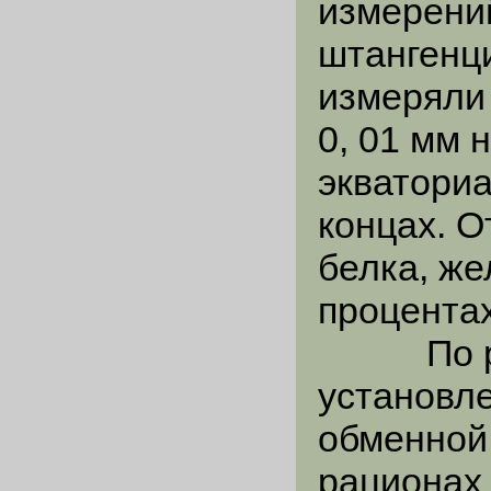
измерени
штангенц
измеряли
0, 01 мм 
экваториа
концах. 
белка, же
процентах
По резу
установл
обменной 
рационах